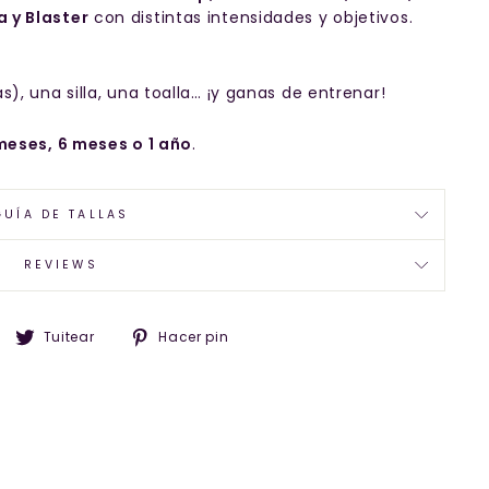
a y Blaster
con distintas intensidades y objetivos.
s), una silla, una toalla… ¡y ganas de entrenar!
meses, 6 meses o 1 año
.
GUÍA DE TALLAS
REVIEWS
Compartir
Tuitear
Pinear
Tuitear
Hacer pin
en
en
en
Facebook
Twitter
Pinterest