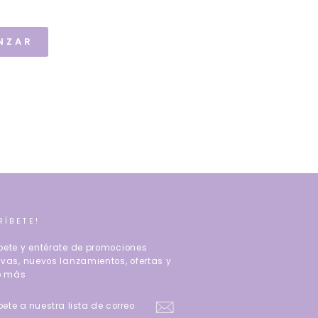
NZAR
RÍBETE!
bete y entérate de promociones
ivas, nuevos lanzamientos, ofertas y
 más
ÍBETE
RA