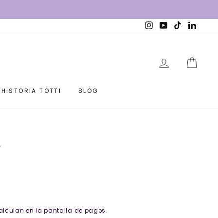
Instagram
YouTube
TikTok
Linked
INGRESAR
CARR
HISTORIA TOTTI
BLOG
S
alculan en la pantalla de pagos.