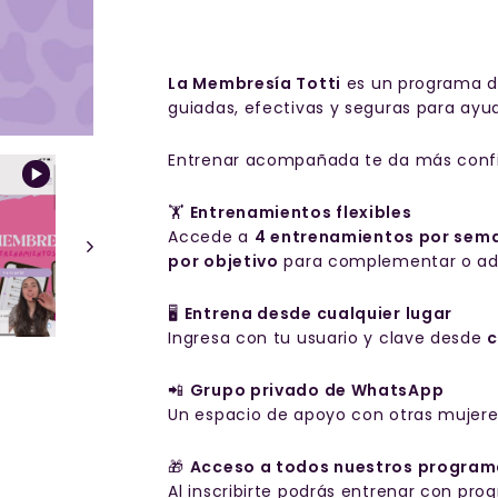
La Membresía Totti
es un programa de
guiadas, efectivas y seguras para ayu
Entrenar acompañada te da más confia
🏋️
Entrenamientos flexibles
Accede a
4 entrenamientos por sem
por objetivo
para complementar o ada
🖥️
Entrena desde cualquier lugar
Ingresa con tu usuario y clave desde
c
📲
Grupo privado de WhatsApp
Un espacio de apoyo con otras mujeres
🎁
Acceso a todos nuestros progra
Al inscribirte podrás entrenar con p