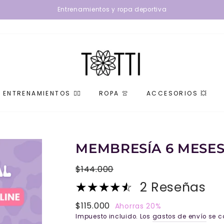
Entrenamientos y ropa deportiva
ENTRENAMIENTOS 🏋️‍♀️
ROPA 👚
ACCESORIOS 💥
MEMBRESÍA 6 MESE
Precio
$144.000
habitual
2 Reseñas
Precio
$115.000
Ahorras 20%
de
Impuesto incluido. Los
gastos de envío
se c