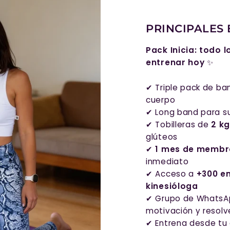
PRINCIPALES 
Pack Inicia: todo 
entrenar hoy
✨
✔ Triple pack de ba
cuerpo
✔ Long band para su
✔ Tobilleras de
2 k
glúteos
✔
1 mes de membre
inmediato
✔ Acceso a
+300 e
kinesióloga
✔ Grupo de WhatsA
motivación y resolv
✔ Entrena desde tu c