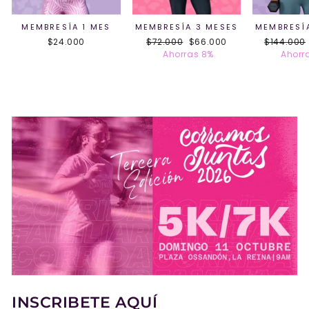
MEMBRESÍA 1 MES
MEMBRESÍA 3 MESES
MEMBRESÍ
$24.000
Precio
$72.000
Precio
$66.000
Precio
$144.000
habitual
Ahorras 8%
de
habitual
Ahorr
oferta
INSCRIBETE AQUÍ