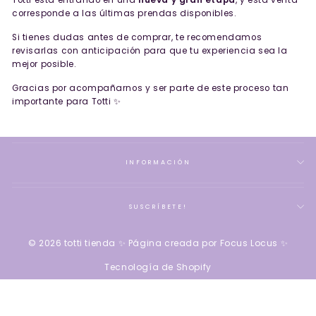
Totti está entrando en una
nueva y gran etapa
, y esta venta
corresponde a las últimas prendas disponibles.
Si tienes dudas antes de comprar, te recomendamos
revisarlas con anticipación para que tu experiencia sea la
mejor posible.
Gracias por acompañarnos y ser parte de este proceso tan
importante para Totti ✨
INFORMACIÓN
SUSCRÍBETE!
© 2026 totti tienda ✨ Página creada por Focus Locus ✨
Tecnología de Shopify