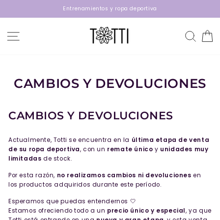
Ir
Entrenamientos y ropa deportiva
directamente
al
contenido
NAVEGACIÓN
BUSC
C
CAMBIOS Y DEVOLUCIONES
CAMBIOS Y DEVOLUCIONES
Actualmente, Totti se encuentra en la
última etapa de venta
de su ropa deportiva
, con un
remate único
y
unidades muy
limitadas
de stock.
Por esta razón,
no realizamos cambios ni devoluciones
en
los productos adquiridos durante este período.
Esperamos que puedas entendernos 🤍
Estamos ofreciendo todo a un
precio único y especial
, ya que